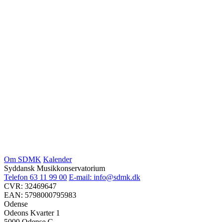
Om SDMK
Kalender
Syddansk Musikkonservatorium
Telefon 63 11 99 00
E-mail: info@sdmk.dk
CVR: 32469647
EAN: 5798000795983
Odense
Odeons Kvarter 1
5000 Odense C.