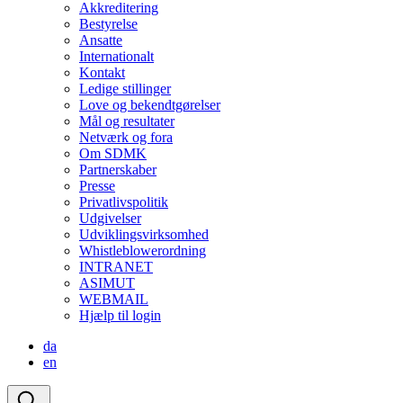
Akkreditering
Bestyrelse
Ansatte
Internationalt
Kontakt
Ledige stillinger
Love og bekendtgørelser
Mål og resultater
Netværk og fora
Om SDMK
Partnerskaber
Presse
Privatlivspolitik
Udgivelser
Udviklingsvirksomhed
Whistleblowerordning
INTRANET
ASIMUT
WEBMAIL
Hjælp til login
da
en