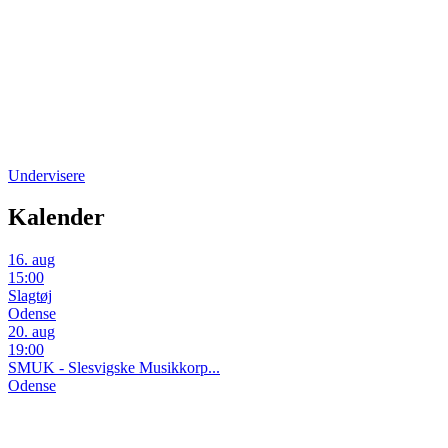
Undervisere
Kalender
16. aug
15:00
Slagtøj
Odense
20. aug
19:00
SMUK - Slesvigske Musikkorp...
Odense