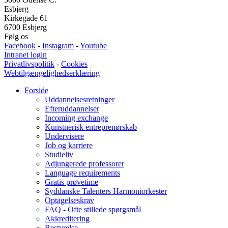
Esbjerg
Kirkegade 61
6700 Esbjerg
Følg os
Facebook
-
Instagram
-
Youtube
Intranet login
Privatlivspolitik
-
Cookies
Webtilgængelighedserklæring
Forside
Uddannelsesretninger
Efteruddannelser
Incoming exchange
Kunstnerisk entreprenørskab
Undervisere
Job og karriere
Studieliv
Adjungerede professorer
Language requirements
Gratis prøvetime
Syddanske Talenters Harmoniorkester
Optagelseskrav
FAQ - Ofte stillede spørgsmål
Akkreditering
Bestyrelse