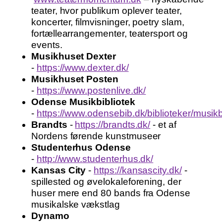
teater, hvor publikum oplever teater,
koncerter, filmvisninger, poetry slam,
fortællearrangementer, teatersport og
events.
Musikhuset Dexter
-
https://www.dexter.dk/
Musikhuset Posten
-
https://www.postenlive.dk/
Odense Musikbibliotek
-
https://www.odensebib.dk/biblioteker/musikb
Brandts
-
https://brandts.dk/
- et af
Nordens førende kunstmuseer
Studenterhus Odense
-
http://www.studenterhus.dk/
Kansas City
-
https://kansascity.dk/
-
spillested og øvelokaleforening, der
huser mere end 80 bands fra Odense
musikalske vækstlag
Dynamo