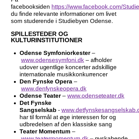
facebooksiden
https://www.facebook.com/Stud
du finde relevante informationer om livet
som studerende i Studiebyen Odense.
SPILLESTEDER OG
KULTURINSTITUTIONER
Odense Symfoniorkester
–
www.odensesymfoni.dk
– afholder
udover ugentlige koncerter adskillige
internationale musikkonkurrencer
Den Fynske Opera
–
www.denfynskeopera.dk
Odense Teater
–
www.odenseteater.dk
Det Fynske
Sangselskab
-
www.detfynskesangselskab.
har til formål at øge interessen for og
udbredelsen af den klassiske sang
Teater Momentum
–
www.teatermomentum.dk
– nyskabende