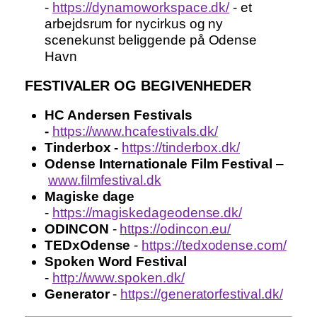
-
https://dynamoworkspace.dk/
- et
arbejdsrum for nycirkus og ny
scenekunst beliggende på Odense
Havn
FESTIVALER OG BEGIVENHEDER
HC Andersen Festivals
-
https://www.hcafestivals.dk/
Tinderbox -
https://tinderbox.dk/
Odense Internationale Film Festival
–
www.filmfestival.dk
Magiske dage
-
https://magiskedageodense.dk/
ODINCON
-
https://odincon.eu/
TEDxOdense
-
https://tedxodense.com/
Spoken Word Festival
-
http://www.spoken.dk/
Generator
-
https://generatorfestival.dk/